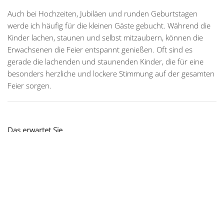
Auch bei Hochzeiten, Jubiläen und runden Geburtstagen
werde ich häufig für die kleinen Gäste gebucht. Während die
Kinder lachen, staunen und selbst mitzaubern, können die
Erwachsenen die Feier entspannt genießen. Oft sind es
gerade die lachenden und staunenden Kinder, die für eine
besonders herzliche und lockere Stimmung auf der gesamten
Feier sorgen.
Das erwartet Sie
Verblüffende Zauberkunst mit viel Humor
Aktive Einbeziehung Ihrer Gäste
Niveauvolle Unterhaltung für Erwachsene
Ideal für Geburtstage, Jubiläen sowie Silber- und
Goldhochzeiten
Individuell auf Ihre Feier abgestimmt