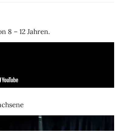
n 8 – 12 Jahren.
achsene