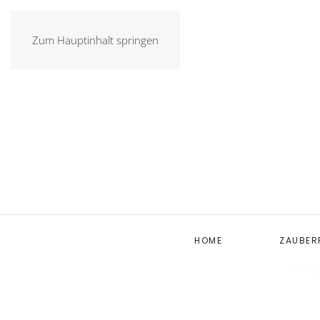
Zum Hauptinhalt springen
HOME
ZAUBE