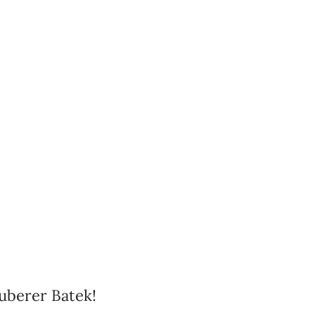
uberer Batek!