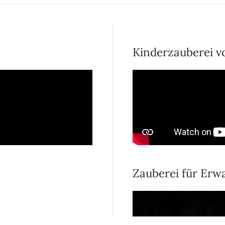
Kinderzauberei vo
Zauberei für Erw