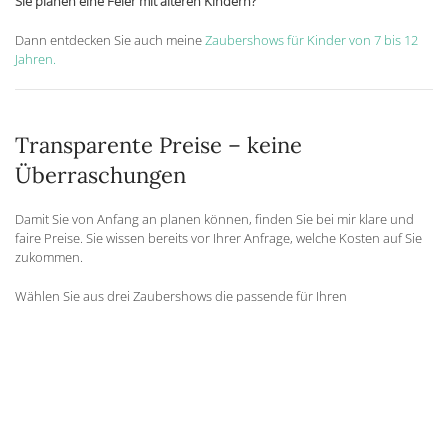
Sie planen eine Feier mit älteren Kindern?
Dann entdecken Sie auch meine
Zaubershows für Kinder von 7 bis 12
Jahren.
Transparente Preise – keine
Überraschungen
Damit Sie von Anfang an planen können, finden Sie bei mir klare und
faire Preise. Sie wissen bereits vor Ihrer Anfrage, welche Kosten auf Sie
zukommen.
Wählen Sie aus drei Zaubershows die passende für Ihren
Kindergeburtstag aus:
45-minütige Mitmach-Zaubershow 180 €
– Eine urkomische und interaktive Show
– Ihr Kind wird der Star der Show!
– Es erhält nach dem Finale eine persönliche Zauberurkunde und eine
tolle Medaille als Souvenir.